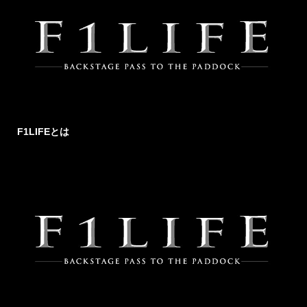
F1LIFEとは