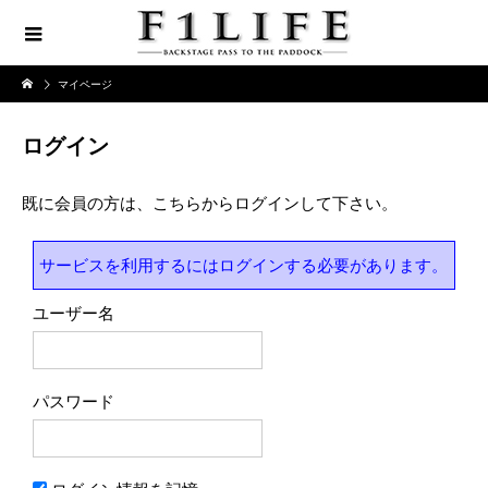
マイページ
ログイン
既に会員の方は、こちらからログインして下さい。
サービスを利用するにはログインする必要があります。
ユーザー名
パスワード