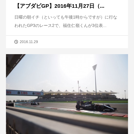
【アブダビGP】2016年11月27日（...
日曜の朝イチ（といっても午後1時からですが）に行な
われたGP3のレース2で、福住仁嶺くんが3位表...
2016.11.29