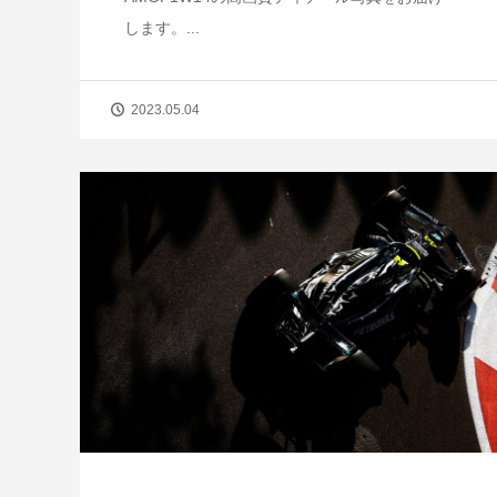
します。...
2023.05.04
【短期集中連載】ホンダ第4期、苦境
成功のターニングポイント