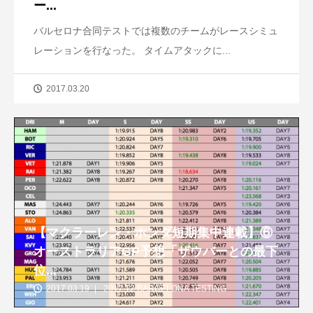
ー...
バルセロナ合同テストでは複数のチームがレースシミュ
レーションを行なった。 タイムアタックに...
2017.03.20
【マクラーレン・ホンダ短期集中連載】⑥
オーストラリアGP予想「ザウバーとの最下
位...
2017.03.19
2017 T2 BARCELONA TESTING