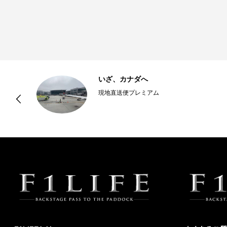
は
いざ、カナダへ
現地直送便プレミアム