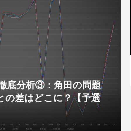
【特別記事】レーシングブルズ、
VCARB 02を生み出すファクトリー...
TUR】徹底分析③：角田の問題
との差はどこに？【予選