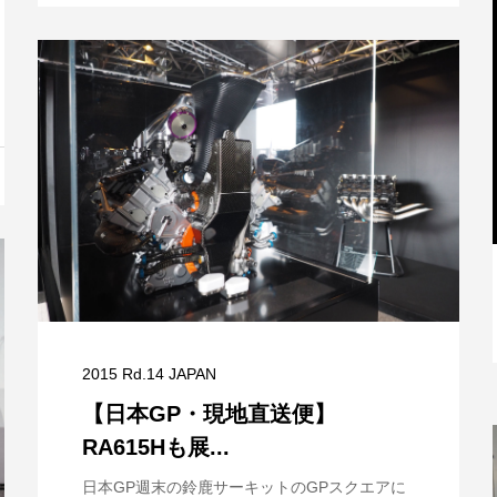
と
【特別記事】レーシングブルズ、
VCARB 02を生み出すファクトリー...
2015 Rd.14 JAPAN
【日本GP・現地直送便】
RA615Hも展...
日本GP週末の鈴鹿サーキットのGPスクエアに