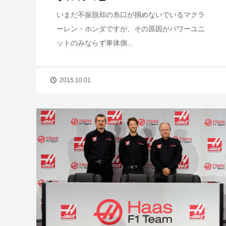
いまだ不振脱却の糸口が掴めないでいるマクラ
ーレン・ホンダですが、その原因がパワーユニ
ットのみならず車体側...
2015.10.01
【短期集中連載】ホンダ第4期、苦境
成功のターニングポイント