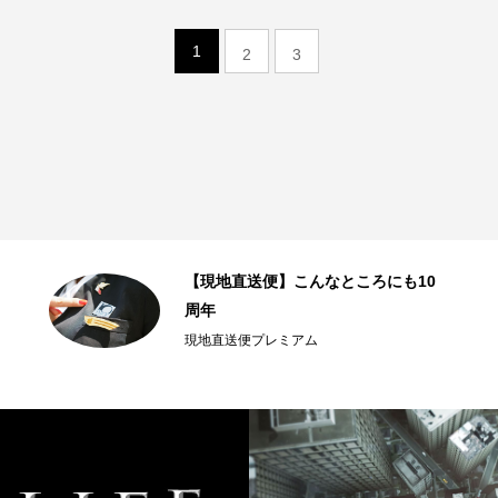
1
2
3
【現地直送便】こんなところにも10
周年
現地直送便プレミアム