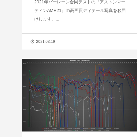
2021年バーレーン合同テストの『アストンマー
ティンAMR21』の高画質ディテール写真をお届
けします。...
2021.03.19
【短期集中連載】ホンダ第4期、苦境
成功のターニングポイント