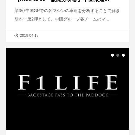
第3戦中国GPでの各マシンの車速を分析することで解き
明かす第2弾として、中団グループ各チームのマ...
2019.04.19