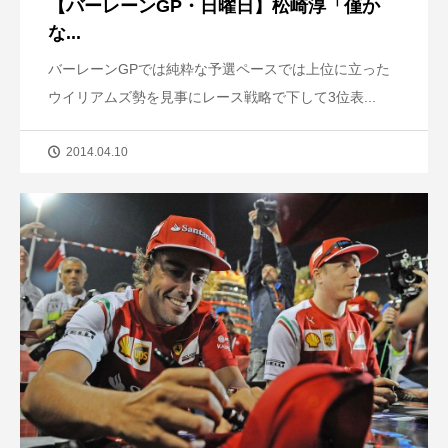
【バーレーンGP・日曜日】松崎淳「僅か
な...
バーレーンGPでは純粋な予選ペースでは上位に立った
ウイリアムズ勢を見事にレース戦略で下して3位表...
2014.04.10