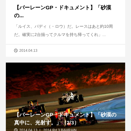
【バーレーンGP・ドキュメント】「砂漠
の...
「ルイス、パディ（・ロウ）だ。レースはあと約10周
だ。確実に2台揃ってクルマを持ち帰ってくれ」...
2014.04.13
【バーレーンGP・ドキュメント】「砂漠の
真中に、光射す。」（2/3）
2014.04.13
2014 Rd.3 BAHRAIN