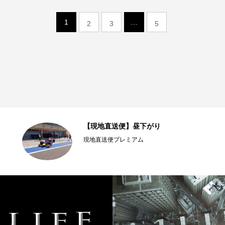
1
…
2
3
5
【現地直送便】昼下がり
現地直送便プレミアム