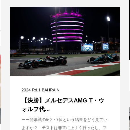
と
【特別記事】レーシングブルズ、
VCARB 02を生み出すファクトリー...
2024 Rd.1 BAHRAIN
【決勝】メルセデスAMG T・ウ
ォルフ代...
ーー開幕戦の5位・7位という結果をどう見てい
ますか？「テストは非常に上手く行ったし、フ