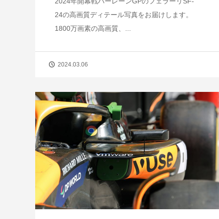
2024年開幕戦バーレーンGPのフェラーリSF-
24の高画質ディテール写真をお届けします。
1800万画素の高画質、...
2024.03.06
【短期集中連載】ホンダ第4期、苦境
成功のターニングポイント