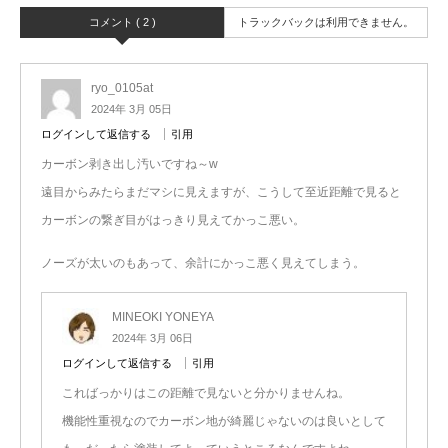
コメント ( 2 )
トラックバックは利用できません。
ryo_0105at
2024年 3月 05日
ログインして返信する
引用
カーボン剥き出し汚いですね～w
遠目からみたらまだマシに見えますが、こうして至近距離で見ると
カーボンの繋ぎ目がはっきり見えてかっこ悪い。
ノーズが太いのもあって、余計にかっこ悪く見えてしまう。
MINEOKI YONEYA
2024年 3月 06日
ログインして返信する
引用
こればっかりはこの距離で見ないと分かりませんね。
機能性重視なのでカーボン地が綺麗じゃないのは良いとして