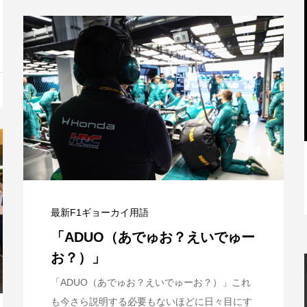
と
【特別記事】レーシングブルズ、
VCARB 02を生み出すファクトリー...
最新F1ギョーカイ用語
「ADUO（あでゅお？えいでゅー
お？）」
「ADUO（あでゅお？えいでゅーお？）」これ
も今さら説明する必要もないほどに日々目にす