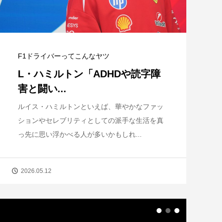
F1ドライバーってこんなヤツ
L・ハミルトン「ADHDや読字障
害と闘い...
ルイス・ハミルトンといえば、華やかなファッ
ションやセレブリティとしての派手な生活を真
っ先に思い浮かべる人が多いかもしれ...
2026.05.12