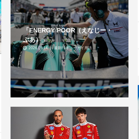
「ENERGY POOR（えなじー・
ぷあ）」
2026.05.14
最新F1ギョーカイ用語