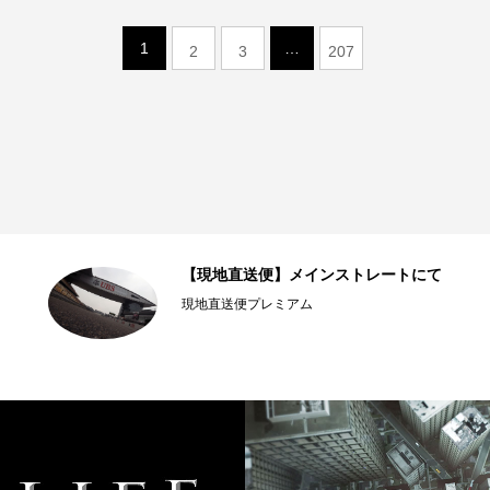
1
…
2
3
207
【現地直送便】メインストレートにて
現地直送便プレミアム