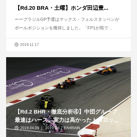
【Rd.20 BRA・土曜】ホンダ田辺豊...
ーーブラジルGP予選はマックス・フェルスタッペンが
ポールポジションを獲得しました。「FP1が雨で...
2019.11.17
【Rd.2 BHR・徹底分析④】中団グループ
最速はハース、実力は高かったトロロッ...
2019.04.09
2019 Rd.2 BAHRAIN