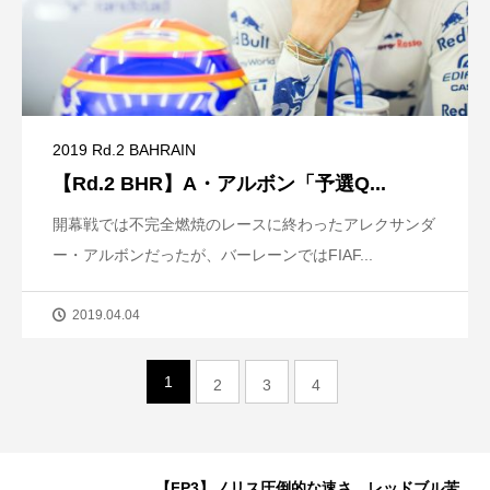
2019 Rd.2 BAHRAIN
【Rd.2 BHR】A・アルボン「予選Q...
開幕戦では不完全燃焼のレースに終わったアレクサンダ
ー・アルボンだったが、バーレーンではFIAF...
2019.04.04
1
2
3
4
代表
【FP3】ノリス圧倒的な速さ、レッドブル苦