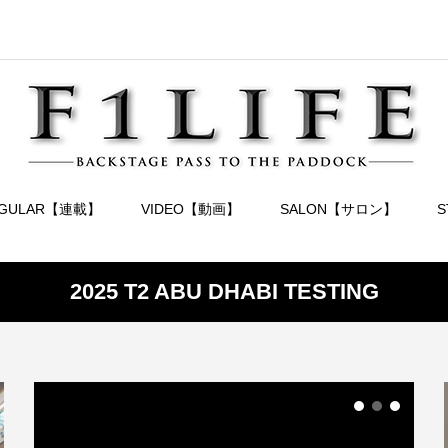
EGULAR【連載】
VIDEO【動画】
SALON【サロン】
2025 T2 ABU DHABI TESTING