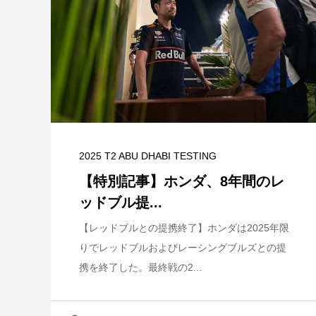
2025 T2 ABU DHABI TESTING
苦境と
【特別記事】レーシングブルズ、
【特別記事】ホンダ、8年間のレ
VCARB 02を生み出すファクトリー...
ッドブル提...
【レッドブルとの提携終了】ホンダは2025年限
りでレッドブルおよびレーシングブルズとの提
携を終了した。最終戦の2...