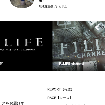
製！
現地直送便プレミアム
問
F1LIFE channel
REPORT【報道】
RACE【レース】
ースをお届けす