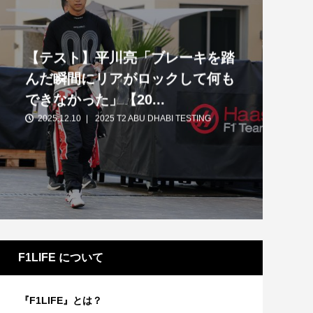
【テスト】平川亮「ブレーキを踏
んだ瞬間にリアがロックして何も
できなかった」【20...
2025.12.10
2025 T2 ABU DHABI TESTING
【短期集中連載】ホンダ第4期、苦境と
成功のターニングポイント
【特別
VCAR
F1LIFE について
『F1LIFE』とは？