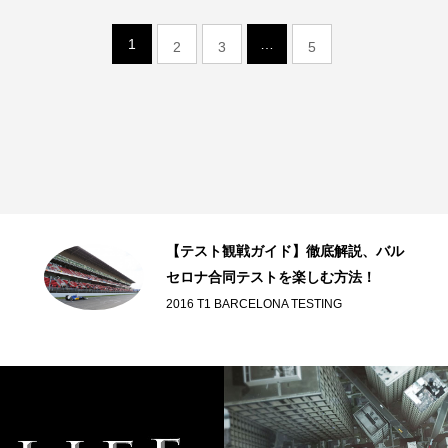
1
…
2
3
5
【テスト観戦ガイド】徹底解説、バル
セロナ合同テストを楽しむ方法！
2016 T1 BARCELONA TESTING