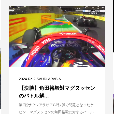
と
【特別記事】レーシングブルズ、
VCARB 02を生み出すファクトリー...
2024 Rd.2 SAUDI ARABIA
【決勝】角田裕毅対マグヌッセン
のバトル解...
第2戦サウジアラビアGP決勝で問題となったケ
ビン・マグヌッセンの角田裕毅に対するバトル