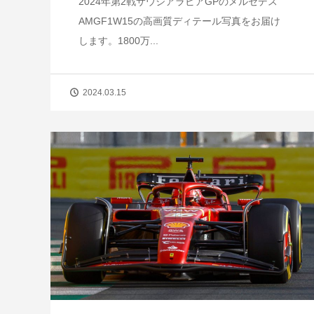
2024年第2戦サウジアラビアGPのメルセデス
AMGF1W15の高画質ディテール写真をお届け
します。1800万...
2024.03.15
【短期集中連載】ホンダ第4期、苦境
成功のターニングポイント