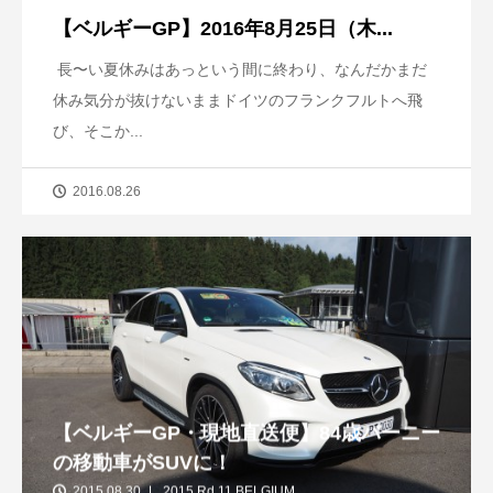
【ベルギーGP】2016年8月25日（木...
長〜い夏休みはあっという間に終わり、なんだかまだ
休み気分が抜けないままドイツのフランクフルトへ飛
び、そこか...
2016.08.26
【ベルギーGP・現地直送便】84歳バーニー
の移動車がSUVに！
2015.08.30
2015 Rd.11 BELGIUM