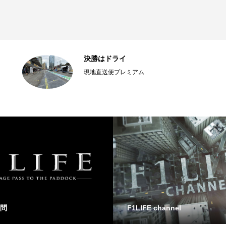
決勝はドライ
現地直送便プレミアム
問
F1LIFE channel