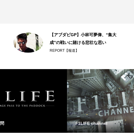
【アブダビGP】小林可夢偉、“集大
成”の戦いに賭ける悲壮な思い
REPORT【報道】
問
F1LIFE channel