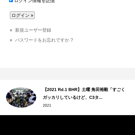
ログイン情報を記憶
新規ユーザー登録
パスワードをお忘れですか ?
【2021 Rd.1 BHR】土曜 角田裕毅「すごく
【現地直
ガッカリしているけど、C3タ...
現地直送
021