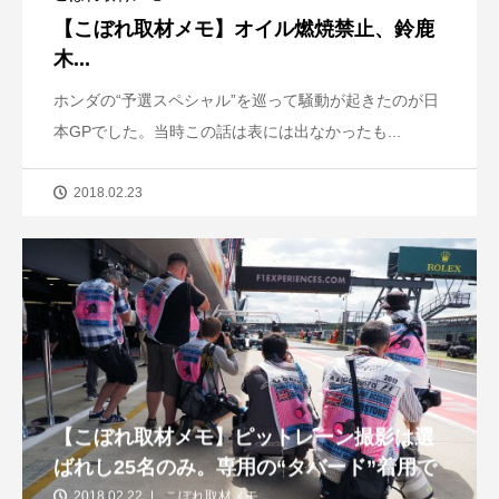
【こぼれ取材メモ】オイル燃焼禁止、鈴鹿
木...
ホンダの“予選スペシャル”を巡って騒動が起きたのが日
本GPでした。当時この話は表には出なかったも...
2018.02.23
【こぼれ取材メモ】ピットレーン撮影は選
ばれし25名のみ。専用の“タバード”着用で
2018.02.22
こぼれ取材メモ