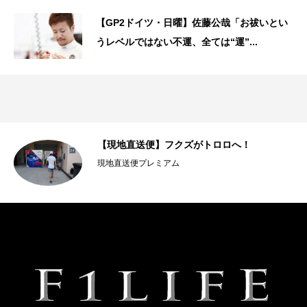
【GP2ドイツ・日曜】佐藤公哉「お祓いとい
うレベルではない不運、全ては“運”...
【現地直送便】フクズがトロロへ！
現地直送便プレミアム