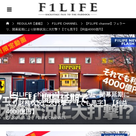
REGULAR【連載】
F1LIFE CHANNEL
【F1LIFE channel】フェラー
リ、開幕延期により財務状況に大打撃？【でも黒字】【利益4000億円】
【F1LIFE channel】フェラーリ、開幕延期に
より財務状況に大打撃？【でも黒字】【利益
4000億円】
2020.05.12
F1LIFE CHANNEL