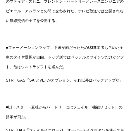
のマティア・スピニ、ブレンドン・ハートリーとレースエンジニアの
ピエール・アムランとの間で交わされた、テレビ放送では公開されな
い無線交信の全てを公開する。
■フォーメーションラップ：予選が雨だったためQ3進出者も含めた全
車のタイヤ選択が自由。トップ10ではベッテルとサインツだけがソフ
ト、他はウルトラソフトを選んだ。
STR→GAS「SAIとVETがオプション、それ以外はバックアップだ」
■L1：スタート直後からハートリーにはフェイル（機能リセット）の
指示が飛ぶ。
STR→HAR「フェイルイエロー21。オーバーテイクボタンを使っても