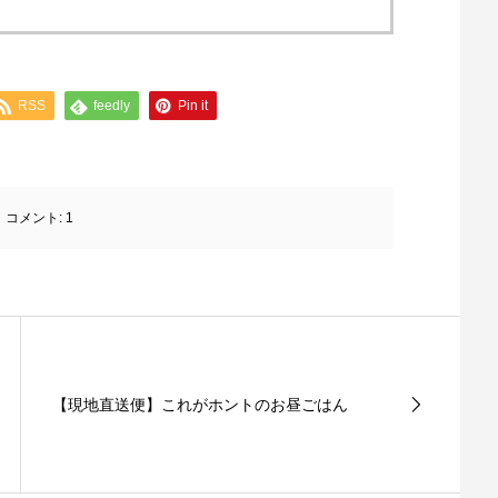
RSS
feedly
Pin it
コメント:
1
【現地直送便】これがホントのお昼ごはん