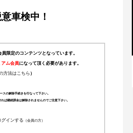
鋭意車検中！
料会員限定のコンテンツとなっています。
ミアム会員
になって頂く必要があります。
の方法はこちら
）
【特別記事】レーシングブルズ、
VCARB 02を生み出すファクトリー...
ースの解除手続きを行なって下さい。
ければ継続課金は解除されませんのでご注意下さい。
ログインする
（会員の方）