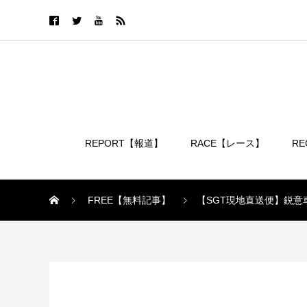
REPORT【報道】
RACE【レース】
R
ログイン
FREE【無料記事】
【SGT現地直送便】鋭意
FREE【無料記事】