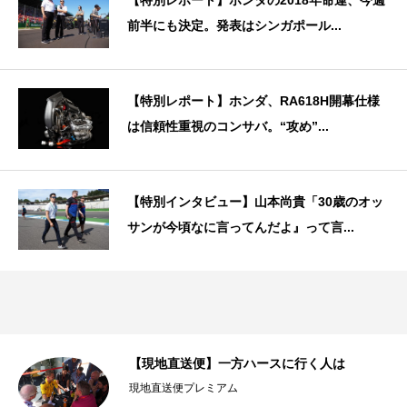
【特別レポート】ホンダの2018年命運、今週
前半にも決定。発表はシンガポール...
【特別レポート】ホンダ、RA618H開幕仕様
は信頼性重視のコンサバ。“攻め”...
【特別インタビュー】山本尚貴「30歳のオッ
サンが今頃なに言ってんだよ』って言...
【現地直送便】一方ハースに行く人は
現地直送便プレミアム