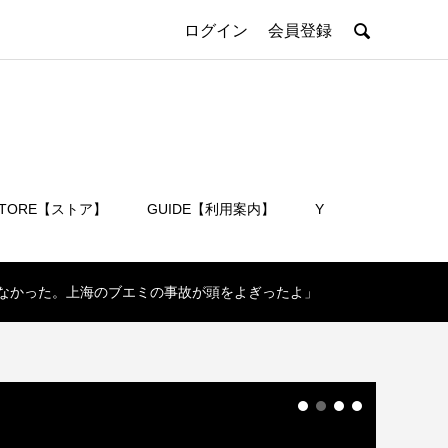

ログイン
会員登録
STORE【ストア】
GUIDE【利用案内】
Y
会員登録
感じなかった。上海のブエミの事故が頭をよぎったよ」