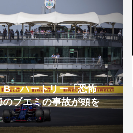
【特別記事】レーシングブルズ、
VCARB 02を生み出すファクトリー...
土曜】B・ハートリー「恐怖
海のブエミの事故が頭を