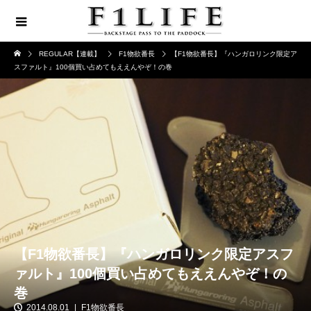
REGULAR【連載】
F1物欲番長
【F1物欲番長】『ハンガロリンク限定ア
スファルト』100個買い占めてもええんやぞ！の巻
【F1物欲番長】『ハンガロリンク限定アスフ
ァルト』100個買い占めてもええんやぞ！の
巻
2014.08.01
F1物欲番長