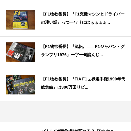
【F1物欲番長】『F1究極マシンとドライバー
の凄い話』っつーワリにはぁぁぁぁ...
【F1物欲番長】『流転。——F1ジャパン・グ
ランプリ1976』一字一句諳んじ...
【F1物欲番長】『FIA F1世界選手権1990年代
総集編』は300万回リピ...