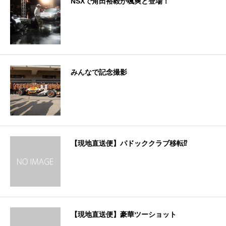
NSXで角田裕毅が颯爽と登場！
みんなで記念撮影
【現地直送便】パドッククラブ移転⁉︎
【現地直送便】豪華ツーショット