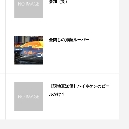
参加（笑）
全閉じの排熱ルーバー
【現地直送便】ハイネケンのビー
ルかけ？