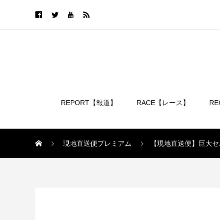
REPORT【報道】
RACE【レース】
R
ログイン
現地直送便プレミアム
【現地直送便】巨大セ
現地直送便プレミアム