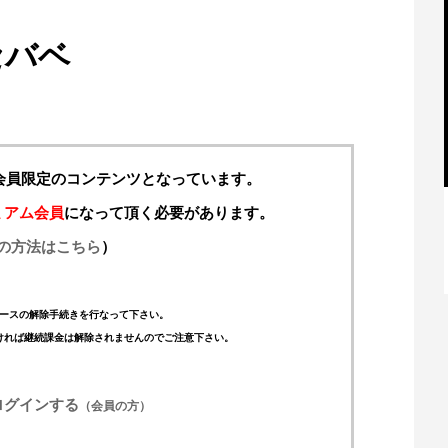
セバベ
料会員限定のコンテンツとなっています。
ミアム会員
になって頂く必要があります。
の方法はこちら
）
【特別記事】レーシングブルズ、
VCARB 02を生み出すファクトリー...
ースの解除手続きを行なって下さい。
ければ継続課金は解除されませんのでご注意下さい。
ログインする
（会員の方）