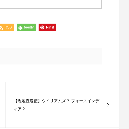
RSS
feedly
Pin it
【現地直送便】ウイリアムズ？ フォースインデ
ィア？