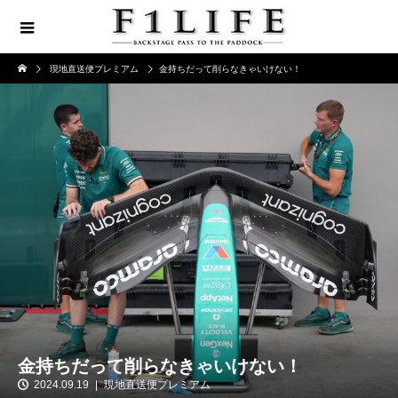
現地直送便プレミアム
金持ちだって削らなきゃいけない！
金持ちだって削らなきゃいけない！
2024.09.19
現地直送便プレミアム