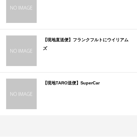
【現地直送便】フランクフルトにウイリアム
ズ
【現地TARO送便】SuperCar