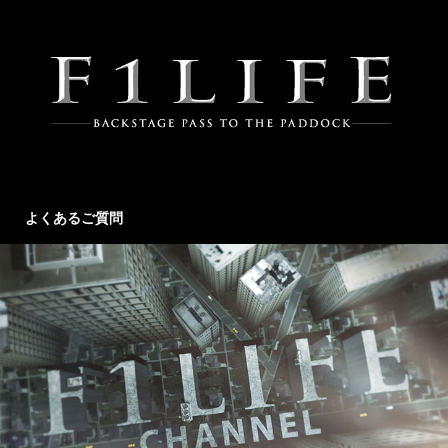
よくあるご質問