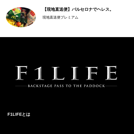
【現地直送便】バルセロナでヘレス。
現地直送便プレミアム
F1LIFEとは