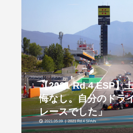
【特別企画】2026年ホンダの現在地
①「アストンマーティンとの交渉4...
【2021 Rd.4 ES
悔なし。自分のドラ
レースでした」
2021.05.09
2021 Rd.4 SPAIN