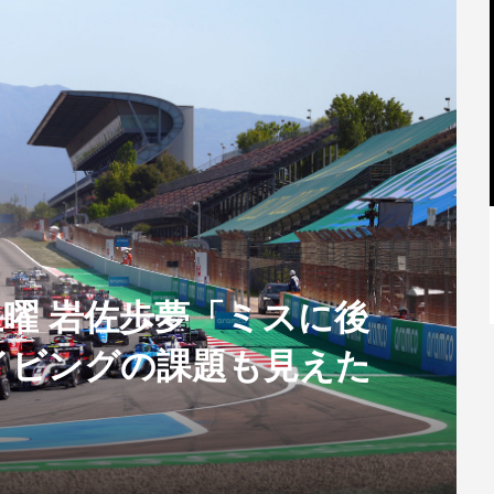
【特別記事】レーシングブルズ、
VCARB 02を生み出すファクトリー...
P】土曜 岩佐歩夢「ミスに後
イビングの課題も見えた