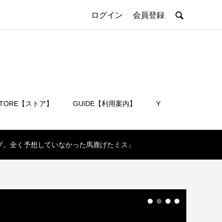

ログイン
会員登録
STORE【ストア】
GUIDE【利用案内】
Y
会員登録
ナップ。全く予想していなかった馬鹿げたミス」