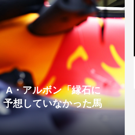
【特別記事】レーシングブルズ、
VCARB 02を生み出すファクトリー...
曜】 A・アルボン「縁石に
く予想していなかった馬