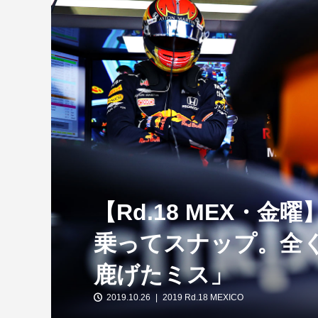
【特別企画】2026年ホンダの現在地
①「アストンマーティンとの交渉4...
【Rd.18 MEX・金
乗ってスナップ。全
鹿げたミス」
2019.10.26
2019 Rd.18 MEXICO