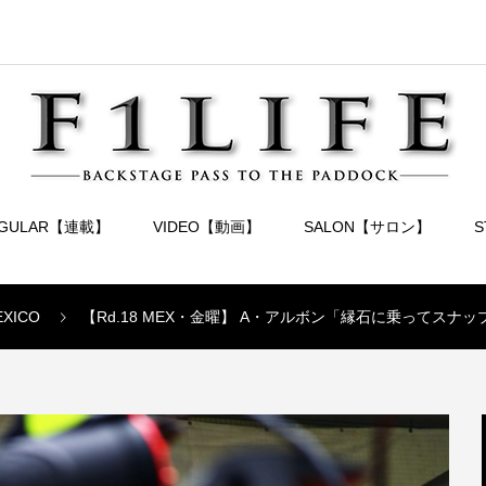
EGULAR【連載】
VIDEO【動画】
SALON【サロン】
EXICO
【Rd.18 MEX・金曜】 A・アルボン「縁石に乗ってス