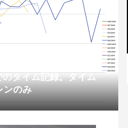
スト】テストタイム分
【特別記事】レーシングブルズ、
でのタイム記録。タイム
VCARB 02を生み出すファクトリー...
レンのみ