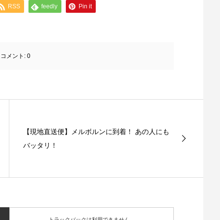
RSS
feedly
Pin it
コメント:
0
【現地直送便】メルボルンに到着！ あの人にも
バッタリ！
トラックバックは利用できません。