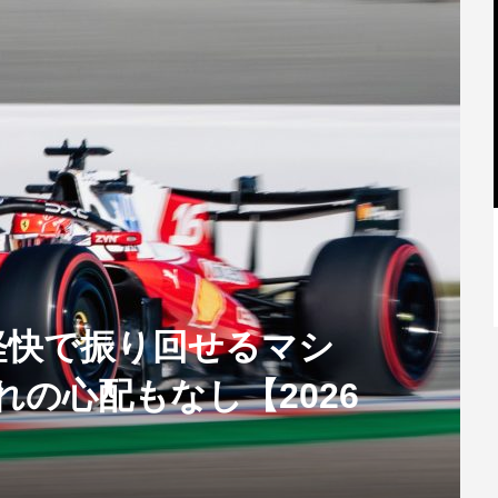
【特別記事】レーシングブルズ、
VCARB 02を生み出すファクトリー...
軽快で振り回せるマシ
れの心配もなし【2026