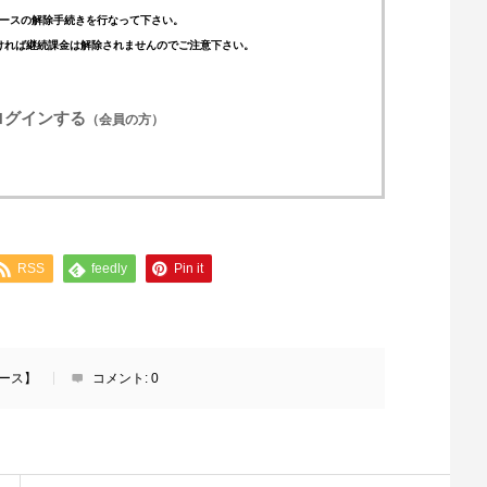
ースの解除手続きを行なって下さい。
ければ継続課金は解除されませんのでご注意下さい。
ログインする
（会員の方）
RSS
feedly
Pin it
レース】
コメント:
0