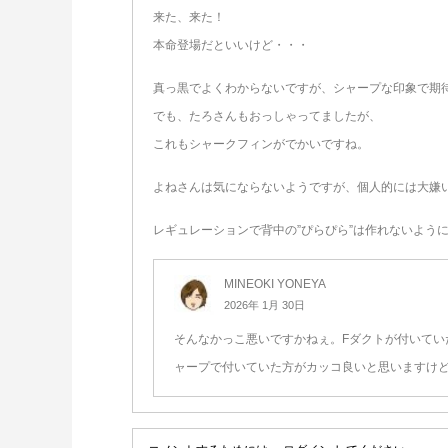
来た、来た！
本命登場だといいけど・・・
真っ黒でよくわからないですが、シャープな印象で期
でも、たろさんもおっしゃってましたが、
これもシャークフィンがでかいですね。
よねさんは気にならないようですが、個人的には大嫌
レギュレーションで背中の”ぴらぴら”は作れないよう
MINEOKI YONEYA
2026年 1月 30日
そんなかっこ悪いですかねぇ。Fダクトが付いてい
ャープで付いていた方がカッコ良いと思いますけ