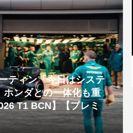
【特別記事】レーシングブルズ、
マーティン「今日はシステ
VCARB 02を生み出すファクトリー...
。ホンダとの一体化も重
6 T1 BCN】【プレミ