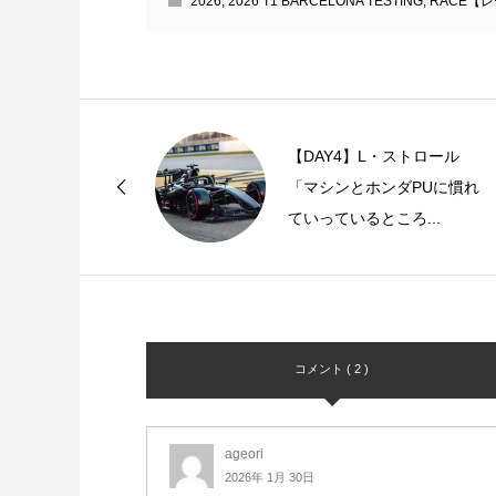
2026
,
2026 T1 BARCELONA TESTING
,
RACE【
【DAY4】L・ストロール
「マシンとホンダPUに慣れ
ていっているところ...
コメント ( 2 )
ageori
2026年 1月 30日