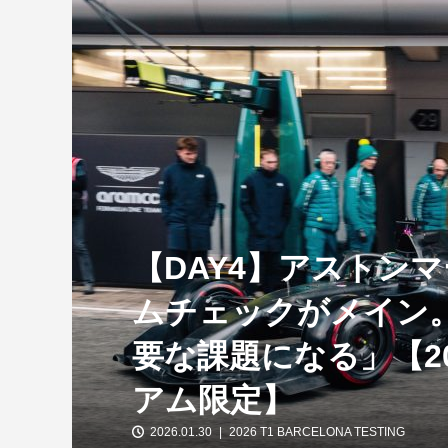
【特別企画】2026年ホンダの現在地
①「アストンマーティンとの交渉4...
【DAY4】アストン
ムチェックがメイン
要な課題になる」【202
アム限定】
2026.01.30
2026 T1 BARCELONA TESTING