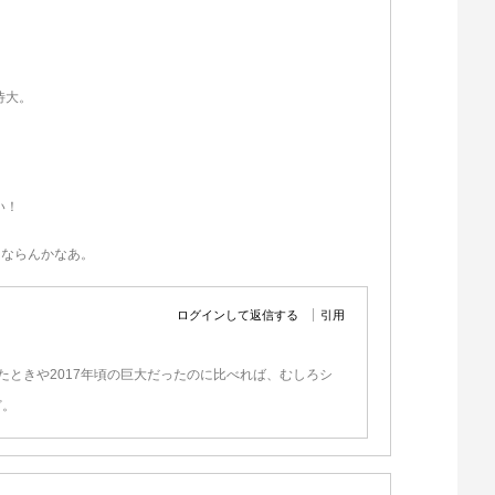
待大。
い！
にならんかなあ。
ログインして返信する
引用
たときや2017年頃の巨大だったのに比べれば、むしろシ
ど。