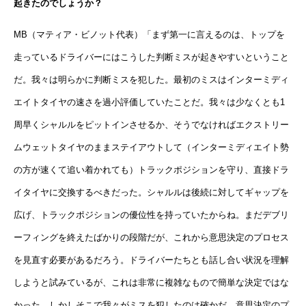
起きたのでしょうか？
MB（マティア・ビノット代表）「まず第一に言えるのは、トップを
走っているドライバーにはこうした判断ミスが起きやすいということ
だ。我々は明らかに判断ミスを犯した。最初のミスはインターミディ
エイトタイヤの速さを過小評価していたことだ。我々は少なくとも1
周早くシャルルをピットインさせるか、そうでなければエクストリー
ムウェットタイヤのままステイアウトして（インターミディエイト勢
の方が速くて追い着かれても）トラックポジションを守り、直接ドラ
イタイヤに交換するべきだった。シャルルは後続に対してギャップを
広げ、トラックポジションの優位性を持っていたからね。まだデブリ
ーフィングを終えたばかりの段階だが、これから意思決定のプロセス
を見直す必要があるだろう。ドライバーたちとも話し合い状況を理解
しようと試みているが、これは非常に複雑なもので簡単な決定ではな
かった。しかしそこで我々がミスを犯したのは確かだ。意思決定のプ