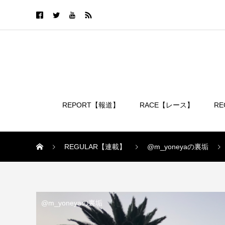
REPORT【報道】
RACE【レース】
R
ログイン
REGULAR【連載】
@m_yoneyaの裏垢
@m_yoneyaの裏垢