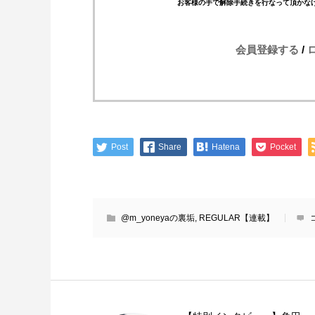
お客様の手で解除手続きを行なって頂かな
会員登録する
/
Post
Share
Hatena
Pocket
@m_yoneyaの裏垢
,
REGULAR【連載】