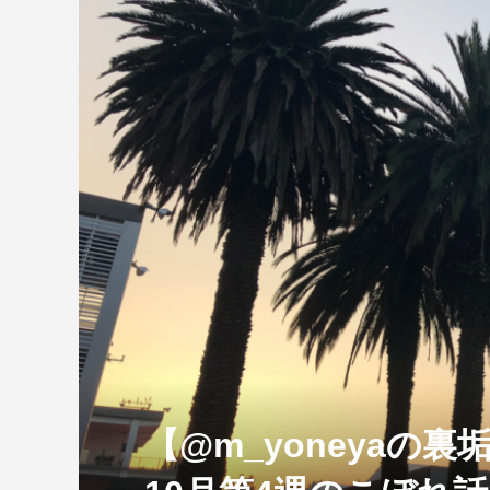
【特別企画】2026年ホンダの現在地
①「アストンマーティンとの交渉4...
【@m_yoneyaの裏