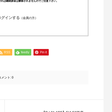
ければ継続課金は解除されませんのでご注意下さい。
ログインする
（会員の方）
RSS
feedly
Pin it
コメント:
0