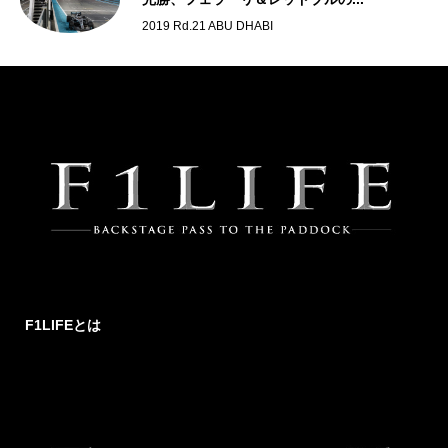
2019 Rd.21 ABU DHABI
F1LIFEとは