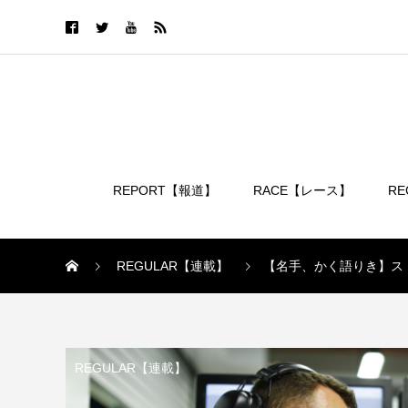
REPORT【報道】
RACE【レース】
R
ログイン
REGULAR【連載】
【名手、かく語りき】ス
REGULAR【連載】