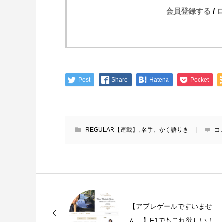
会員登録する
/
Post
Share
Hatena
Pocket
REGULAR【連載】
,
名手、かく語りき
コ
【アプレゲールですいませ
ん。】F1でもこれ欲しい！