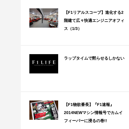
【F1リアルスコープ】進化する2
階建て広々快適エンジニアオフィ
ス（1/3）
ラップタイムで黙らせるしかない
【F1物欲番長】『F1速報』
2014NEWマシン情報号でカムイ
フィーバーに浸るの巻!!