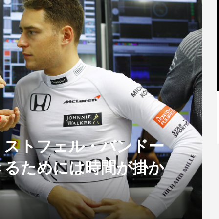
【特別記事】レーシングブルズ、
VCARB 02を生み出すファクトリー...
】ストフェル・バンドー
きるためには時間が掛か