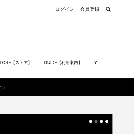

ログイン
会員登録
STORE【ストア】
GUIDE【利用案内】
Y
会員登録
だ」