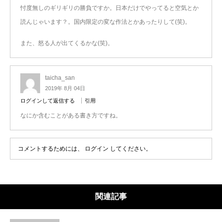
忖度無しのギリギリの勝負ですか。日本だけでやってると空気とか
読んじゃいます？。国内限定の変な作法とかあったりして(笑)。
また、怒る人が出てくるかな(笑)。
taicha_san
2019年 8月 04日
ログインして返信する
引用
なにか含むことがある書き方ですね。
コメントするためには、
ログイン
してください。
関連記事