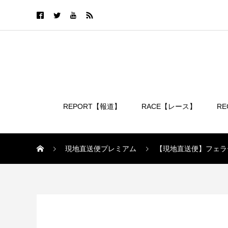
REPORT【報道】
RACE【レース】
R
ログイン
現地直送便プレミアム
【現地直送便】フェラ
現地直送便プレミアム