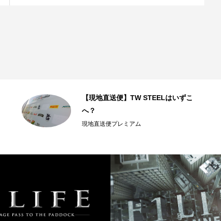
【現地直送便】TW STEELはいずこ
へ？
現地直送便プレミアム