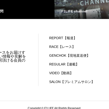
問
F1LIFE channel
REPORT【報道】
RACE【レース】
ースをお届けす
GENCHOK【現地直送便】
い情報や見解を
同頂ける会員の
REGULAR【連載】
VIDEO【動画】
SALON【プレミアムサロン】
Copyright © F1LIFE All Rights Reserved.