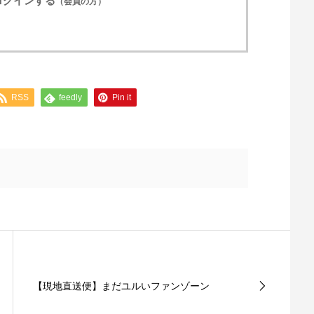
ログインする
（会員の方）
RSS
feedly
Pin it
【現地直送便】まだユルいファンゾーン