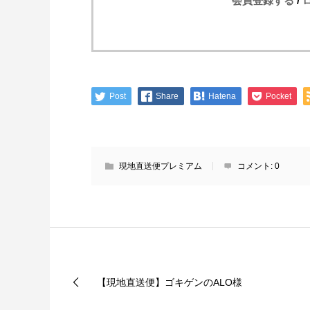
会員登録する
/
Post
Share
Hatena
Pocket
現地直送便プレミアム
コメント:
0
【現地直送便】ゴキゲンのALO様