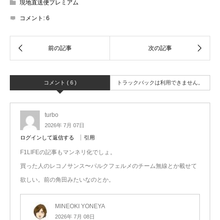
現地直送便プレミアム
コメント:
6
コメント ( 6 )
トラックバックは利用できません。
turbo
2026年 7月 07日
ログインして返信する
引用
F1LIFEの記事もマンネリ化でしょ。
買った人のレコノサンス〜パルクフェルメのチーム無線とか載せて
欲しい。前の角田みたいなのとか。
MINEOKI YONEYA
2026年 7月 08日