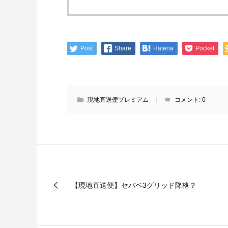
Post
Share
Hatena
Pocket
現地直送便プレミアム
コメント:
0
【現地直送便】セバベ3グリッド降格？