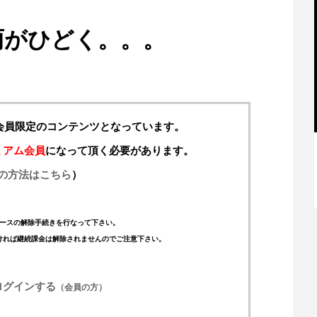
雨がひどく。。。
料会員限定のコンテンツとなっています。
ミアム会員
になって頂く必要があります。
の方法はこちら
）
【特別記事】レーシングブルズ、
VCARB 02を生み出すファクトリー...
ースの解除手続きを行なって下さい。
ければ継続課金は解除されませんのでご注意下さい。
ログインする
（会員の方）