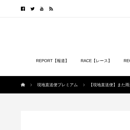
REPORT【報道】
RACE【レース】
R
ログイン
現地直送便プレミアム
【現地直送便】また雨
現地直送便プレミアム