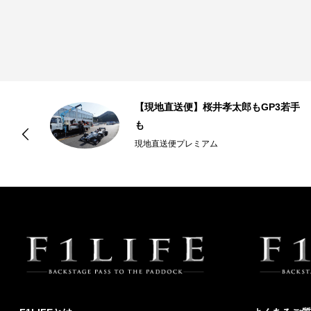
【現地直送便】桜井孝太郎もGP3若手
ア
も
現地直送便プレミアム