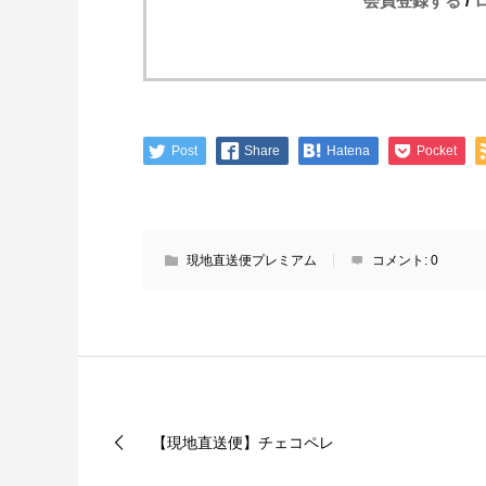
会員登録する
/
Post
Share
Hatena
Pocket
現地直送便プレミアム
コメント:
0
【現地直送便】チェコペレ