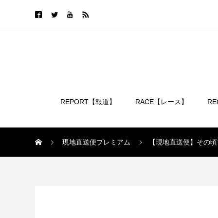
REPORT【報道】
RACE【レース】
R
ログイン
現地直送便プレミアム
【現地直送便】その頃
現地直送便プレミアム