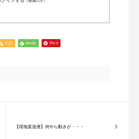
ログインする
（会員の方）
RSS
feedly
Pin it
【現地直送便】何やら動きが・・・