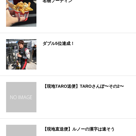
名物プーティン
ダブル5位達成！
【現地TARO送便】TAROさんぽ〜その2〜
【現地直送便】ルノーの漢字は速そう