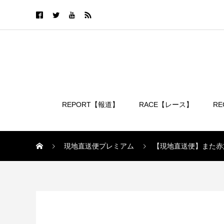
REPORT【報道】
RACE【レース】
R
ログイン
現地直送便プレミアム
【現地直送便】また赤
現地直送便プレミアム