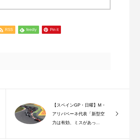
RSS
feedly
Pin it
【スペインGP・日曜】M・
アリバベーネ代表「新型空
力は有効、ミスがあっ...