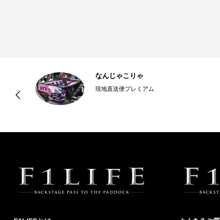
ホ
なんじゃこりゃ
こ
現地直送便プレミアム