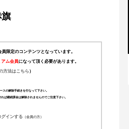
赤旗
料会員限定のコンテンツとなっています。
ミアム会員
になって頂く必要があります。
の方法はこちら
）
【特別記事】レーシングブルズ、
VCARB 02を生み出すファクトリー...
ースの解除手続きを行なって下さい。
ければ継続課金は解除されませんのでご注意下さい。
ログインする
（会員の方）