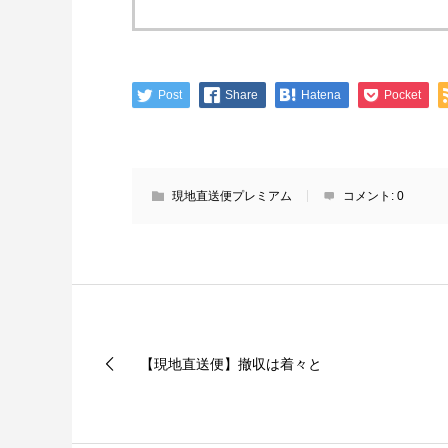
Post
Share
Hatena
Pocket
現地直送便プレミアム
コメント:
0
【現地直送便】撤収は着々と