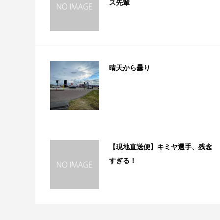
ス先輩
晴天から曇り
【現地直送便】キミヤ選手、残念
すぎる！