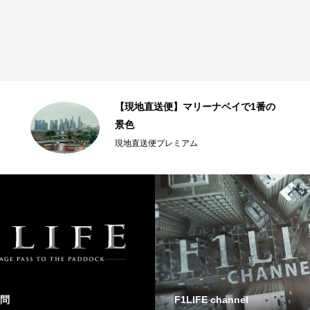
【現地直送便】マリーナベイで1番の
景色
現地直送便プレミアム
問
F1LIFE channel