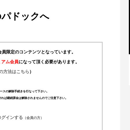
のパドックへ
料会員限定のコンテンツとなっています。
ミアム会員
になって頂く必要があります。
の方法はこちら
）
【特別記事】レーシングブルズ、
VCARB 02を生み出すファクトリー...
ースの解除手続きを行なって下さい。
ければ継続課金は解除されませんのでご注意下さい。
ログインする
（会員の方）