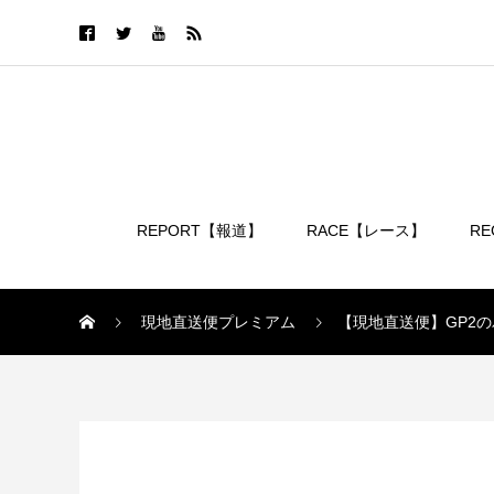
REPORT【報道】
RACE【レース】
R
ログイン
現地直送便プレミアム
【現地直送便】GP2
現地直送便プレミアム