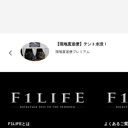
57
【現地直送便】テント水没！
現地直送便プレミアム
F1LIFEとは
よくあるご質