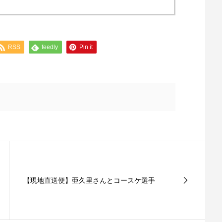
RSS
feedly
Pin it
【現地直送便】亜久里さんとコースケ選手