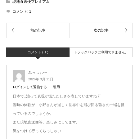
現地直送便プレミアム
コメント:
1
コメント ( 1 )
トラックバックは利用できません。
みっつぃ〜
2026年 3月 11日
ログインして返信する
引用
日本で1泊って表現が慌ただしさを表していますね 汗
当時の体験が、小野さんが逞しく世界中を飛び回る強さの一端を担
っているのでしょうか。
また現地直送便等、楽しみにしてます。
気をつけて行ってらっしゃい！